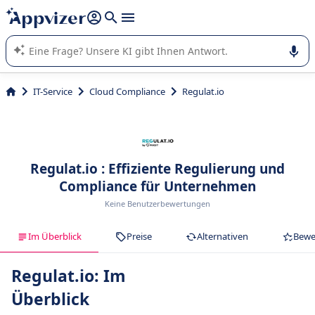
beantworten (mehrere Zeilen mit
Shift + Eingabe
).
Die KI von Appvizer führt Sie bei der Nutzung oder Auswahl
von SaaS-Software in Unternehmen.
IT-Service
Cloud Compliance
Regulat.io
Regulat.io : Effiziente Regulierung und
Compliance für Unternehmen
Keine Benutzerbewertungen
Im Überblick
Preise
Alternativen
Bewe
Regulat.io: Im
Überblick