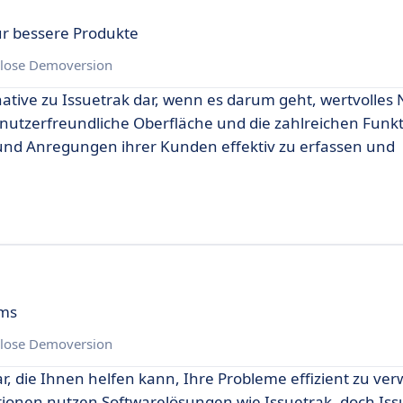
ür bessere Produkte
lose Demoversion
native zu Issuetrak dar, wenn es darum geht, wertvolles 
utzerfreundliche Oberfläche und die zahlreichen Funk
nd Anregungen ihrer Kunden effektiv zu erfassen und
ams
lose Demoversion
ar, die Ihnen helfen kann, Ihre Probleme effizient zu ve
ionen nutzen Softwarelösungen wie Issuetrak, doch Issu