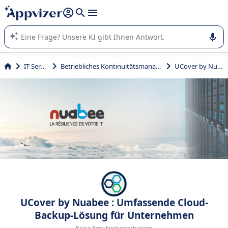
beantworten (mehrere Zeilen mit
Shift + Eingabe
).
Die KI von Appvizer führt Sie bei der Nutzung oder Auswahl
von SaaS-Software in Unternehmen.
IT-Service
Betriebliches Kontinuitätsmanagement
UCover by Nuabee
UCover by Nuabee : Umfassende Cloud-
Backup-Lösung für Unternehmen
Keine Benutzerbewertungen