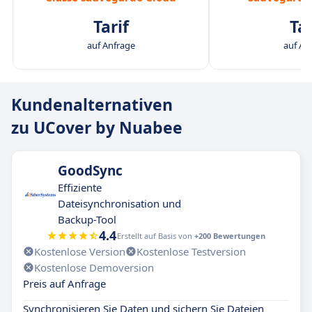
Tarif
Tar
auf Anfrage
auf An
Kundenalternativen
zu UCover by Nuabee
GoodSync
Effiziente
Dateisynchronisation und
Backup-Tool
4.4
Erstellt auf Basis von
+200 Bewertungen
Kostenlose Version
Kostenlose Testversion
Kostenlose Demoversion
Preis auf Anfrage
Synchronisieren Sie Daten und sichern Sie Dateien