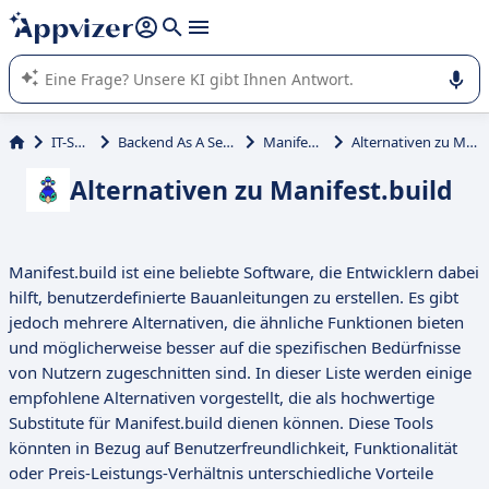
beantworten (mehrere Zeilen mit
Shift + Eingabe
).
Die KI von Appvizer führt Sie bei der Nutzung oder Auswahl
von SaaS-Software in Unternehmen.
IT-Service
Backend As A Service (BaaS)
Manifest.build
Alternativen zu Manifest.build
Alternativen zu Manifest.build
Manifest.build ist eine beliebte Software, die Entwicklern dabei
hilft, benutzerdefinierte Bauanleitungen zu erstellen. Es gibt
jedoch mehrere Alternativen, die ähnliche Funktionen bieten
und möglicherweise besser auf die spezifischen Bedürfnisse
von Nutzern zugeschnitten sind. In dieser Liste werden einige
empfohlene Alternativen vorgestellt, die als hochwertige
Substitute für Manifest.build dienen können. Diese Tools
könnten in Bezug auf Benutzerfreundlichkeit, Funktionalität
oder Preis-Leistungs-Verhältnis unterschiedliche Vorteile