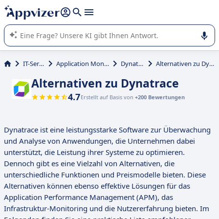
beantworten (mehrere Zeilen mit
Shift + Eingabe
).
Die KI von Appvizer führt Sie bei der Nutzung oder Auswahl
von SaaS-Software in Unternehmen.
IT-Service
Application Monitoring
Dynatrace
Alternativen zu Dynatrace
Alternativen zu Dynatrace
4.7
Erstellt auf Basis von
+200 Bewertungen
Dynatrace ist eine leistungsstarke Software zur Überwachung
und Analyse von Anwendungen, die Unternehmen dabei
unterstützt, die Leistung ihrer Systeme zu optimieren.
Dennoch gibt es eine Vielzahl von Alternativen, die
unterschiedliche Funktionen und Preismodelle bieten. Diese
Alternativen können ebenso effektive Lösungen für das
Application Performance Management (APM), das
Infrastruktur-Monitoring und die Nutzererfahrung bieten. Im