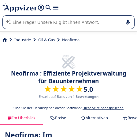
beantworten (mehrere Zeilen mit
Shift + Eingabe
).
Die KI von Appvizer führt Sie bei der Nutzung oder Auswahl
von SaaS-Software in Unternehmen.
Industrie
Oil & Gas
Neofirma
Neofirma : Effiziente Projektverwaltung
für Bauunternehmen
5.0
Erstellt auf Basis von
1 Bewertungen
Sind Sie der Herausgeber dieser Software?
Diese Seite beanspruchen
Im Überblick
Preise
Alternativen
Bewe
Neofirma: Im