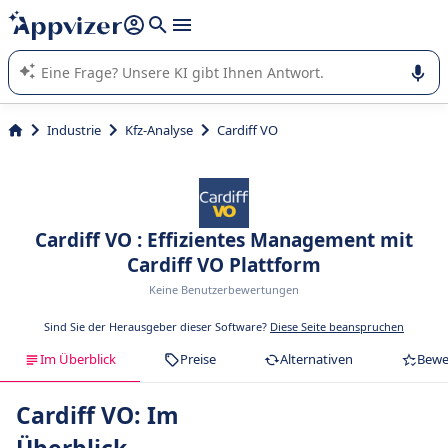
beantworten (mehrere Zeilen mit
Shift + Eingabe
).
Die KI von Appvizer führt Sie bei der Nutzung oder Auswahl
von SaaS-Software in Unternehmen.
Industrie
Kfz-Analyse
Cardiff VO
Cardiff VO : Effizientes Management mit
Cardiff VO Plattform
Keine Benutzerbewertungen
Sind Sie der Herausgeber dieser Software?
Diese Seite beanspruchen
Im Überblick
Preise
Alternativen
Bewe
Cardiff VO: Im