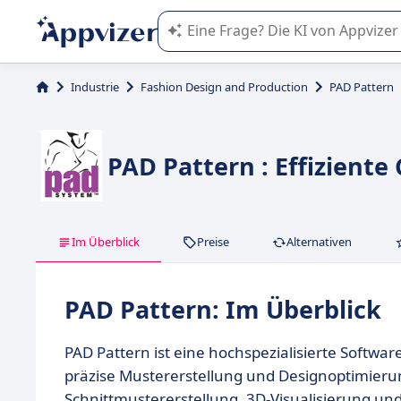
Die KI von Appvizer führt Sie bei d
Industrie
Fashion Design and Production
PAD Pattern
PAD Pattern : Effiziente
Im Überblick
Preise
Alternativen
PAD Pattern: Im Überblick
PAD Pattern ist eine hochspezialisierte Softw
präzise Mustererstellung und Designoptimierun
Schnittmustererstellung, 3D-Visualisierung u