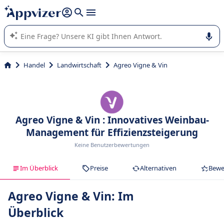
beantworten (mehrere Zeilen mit
Shift + Eingabe
).
Die KI von Appvizer führt Sie bei der Nutzung oder Auswahl
von SaaS-Software in Unternehmen.
Handel
Landwirtschaft
Agreo Vigne & Vin
Agreo Vigne & Vin : Innovatives Weinbau-
Management für Effizienzsteigerung
Keine Benutzerbewertungen
Im Überblick
Preise
Alternativen
Bewe
Agreo Vigne & Vin: Im
Überblick