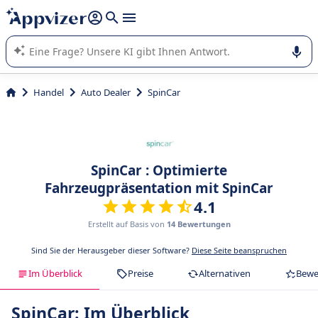
beantworten (mehrere Zeilen mit
Shift + Eingabe
).
Die KI von Appvizer führt Sie bei der Nutzung oder Auswahl
von SaaS-Software in Unternehmen.
Handel
Auto Dealer
SpinCar
SpinCar : Optimierte
Fahrzeugpräsentation mit SpinCar
4.1
Erstellt auf Basis von
14 Bewertungen
Sind Sie der Herausgeber dieser Software?
Diese Seite beanspruchen
Im Überblick
Preise
Alternativen
Bewe
SpinCar: Im Überblick