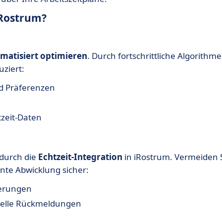
iRostrum?
matisiert optimieren
. Durch fortschrittliche Algorithm
uziert:
nd Präferenzen
zeit-Daten
 durch die
Echtzeit-Integration
in iRostrum. Vermeiden 
ente Abwicklung sicher:
derungen
hnelle Rückmeldungen