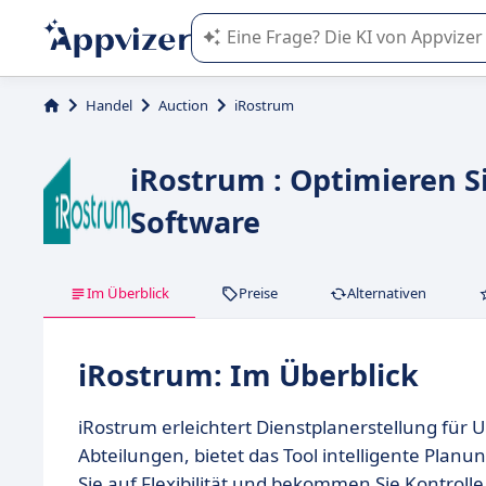
Die KI von Appvizer führt Sie bei d
Handel
Auction
iRostrum
iRostrum : Optimieren S
Software
Im Überblick
Preise
Alternativen
iRostrum: Im Überblick
iRostrum erleichtert Dienstplanerstellung für 
Abteilungen, bietet das Tool intelligente Pla
Sie auf Flexibilität und bekommen Sie Kontrolle