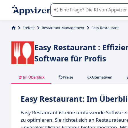
Die KI von Appvizer führt Sie bei d
Freizeit
Restaurant Management
Easy Restaurant
Easy Restaurant : Effiz
Software für Profis
Im Überblick
Preise
Alternativen
Easy Restaurant: Im Überbl
Easy Restaurant ist eine umfassende Softwarel
zu optimieren. Sie richtet sich an Restaurateur
unvergleichliches Erlebnis bieten möchten. Mi