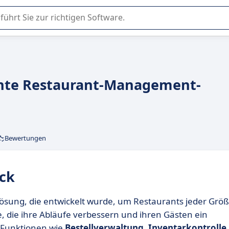
er Nutzung oder Auswahl von SaaS-Software in Unternehmen.
iente Restaurant-Management-
Bewertungen
ick
ösung, die entwickelt wurde, um Restaurants jeder Grö
e, die ihre Abläufe verbessern und ihren Gästen ein
t Funktionen wie
Bestellverwaltung
,
Inventarkontrolle