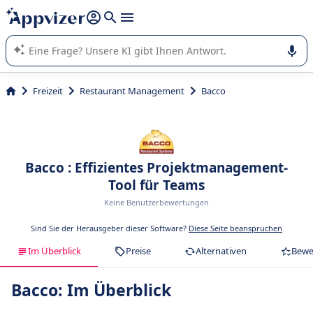
beantworten (mehrere Zeilen mit
Shift + Eingabe
).
Die KI von Appvizer führt Sie bei der Nutzung oder Auswahl
von SaaS-Software in Unternehmen.
Freizeit
Restaurant Management
Bacco
Bacco : Effizientes Projektmanagement-
Tool für Teams
Keine Benutzerbewertungen
Sind Sie der Herausgeber dieser Software?
Diese Seite beanspruchen
Im Überblick
Preise
Alternativen
Bewe
Bacco: Im Überblick