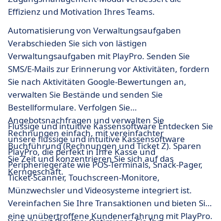
Effizienz und Motivation Ihres Teams.
Automatisierung von Verwaltungsaufgaben
Verabschieden Sie sich von lästigen
Verwaltungsaufgaben mit PlayPro. Senden Sie
SMS/E-Mails zur Erinnerung vor Aktivitäten, fordern
Sie nach Aktivitäten Google-Bewertungen an,
verwalten Sie Bestände und senden Sie
Bestellformulare. Verfolgen Sie
Angebotsnachfragen und verwalten Sie
Flüssige und intuitive Kassensoftware Entdecken Sie
Rechnungen einfach, mit vereinfachter
unsere flüssige und intuitive Kassensoftware
Buchführung (Rechnungen und Ticket Z). Sparen
PlayPro, die perfekt in Ihre Kasse und
Sie Zeit und konzentrieren Sie sich auf das
Peripheriegeräte wie POS-Terminals, Snack-Pager,
Kerngeschäft.
Ticket-Scanner, Touchscreen-Monitore,
Münzwechsler und Videosysteme integriert ist.
Vereinfachen Sie Ihre Transaktionen und bieten Sie
eine unübertroffene Kundenerfahrung mit PlayPro.