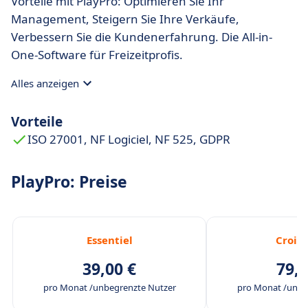
Vorteile mit PlayPro: Optimieren Sie Ihr
Management, Steigern Sie Ihre Verkäufe,
Verbessern Sie die Kundenerfahrung. Die All-in-
One-Software für Freizeitprofis.
Alles anzeigen
Vorteile
ISO 27001, NF Logiciel, NF 525, GDPR
PlayPro: Preise
Essentiel
Crois
39,00 €
79,0
pro Monat /unbegrenzte Nutzer
pro Monat /unbe