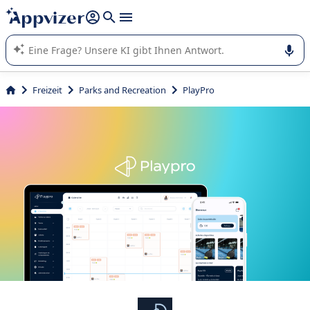
beantworten (mehrere Zeilen mit
Shift + Eingabe
).
Die KI von Appvizer führt Sie bei der Nutzung oder Auswahl
von SaaS-Software in Unternehmen.
Freizeit
Parks and Recreation
PlayPro