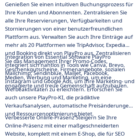
Genießen Sie einen intuitiven Buchungsprozess für
Ihre Kunden und Abonnenten. Zentralisieren Sie
alle Ihre Reservierungen, Verfügbarkeiten und
Stornierungen von einer benutzerfreundlichen
Plattform aus. Verwalten Sie auch Ihre Einträge auf
mehr als 20 Plattformen wie TripAdvisor, Expedia
und Booking direkt von PlayPro aus. Zentralisieren
Integration von Essential Software PlayPro
Sie das Management Ihrer Promo-Codes,
integriert sich nahtlos in Tools wie Canva, Brevo,
Geschenkgutscheine, Firmenangebote, sozialen
Mailchimp, Sendinblue, Mailjet, Facebook,
Medien, Werbung und Marketing, um eine
Instagram und Google Ads, um Ihre Marketing- und
engagierte und treue Gemeinschaft aufzubauen.
Werbeaktivitäten zu erleichtern. Erforschen Sie
auch unsere PlayPro-KI, die prädiktive
Verkaufsanalysen, automatische Preisänderungen
und Ressourcenoptimierung bietet.
Verbesserte Online-Präsenz Steigern Sie Ihre
Online-Präsenz mit einer maßgeschneiderten
Website, komplett mit einem E-Shop, die für SEO