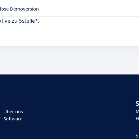
lose Demoversion
tive zu 5stelle*.
M
Über uns
H
Software
S