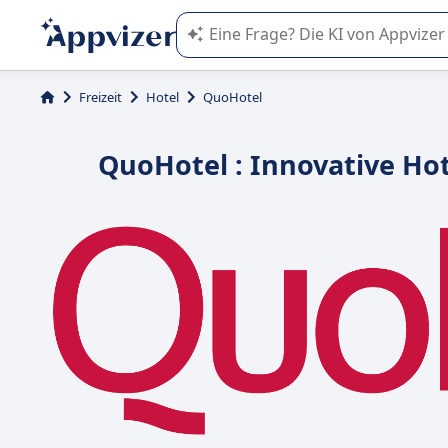
Die KI von Appvizer führt Sie bei d
Freizeit
Hotel
QuoHotel
QuoHotel : Innovative H