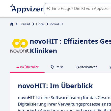
Die KI von Appvizer führt Sie bei d
Freizeit
Hotel
novoHIT
novoHIT : Effizientes 
Kliniken
Im Überblick
Preise
Alternativen
novoHIT: Im Überblick
novoHIT ist eine Softwarelösung für das Gesund
Digitalisierung ihrer Verwaltungsprozesse anst
integrierte Abrechnung und verbessert die Pa