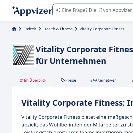
Die KI von Appvizer führt Sie bei d
Freizeit
Health & Fitness
Vitality Corporate Fitness
Vitality Corporate Fitn
für Unternehmen
Im Überblick
Preise
Alternativen
Vitality Corporate Fitness: 
Vitality Corporate Fitness bietet eine maßges
abzielt, das Wohlbefinden der Mitarbeiter zu st
Leistungsfähigkeit ihrer Teams investieren mö