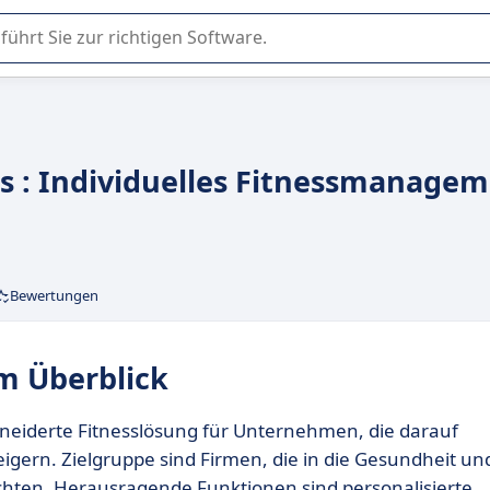
er Nutzung oder Auswahl von SaaS-Software in Unternehmen.
ess : Individuelles Fitnessmanage
Bewertungen
Im Überblick
chneiderte Fitnesslösung für Unternehmen, die darauf
eigern. Zielgruppe sind Firmen, die in die Gesundheit un
chten. Herausragende Funktionen sind personalisierte