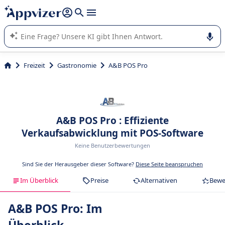
beantworten (mehrere Zeilen mit
Shift + Eingabe
).
Die KI von Appvizer führt Sie bei der Nutzung oder Auswahl
von SaaS-Software in Unternehmen.
Freizeit
Gastronomie
A&B POS Pro
A&B POS Pro : Effiziente
Verkaufsabwicklung mit POS-Software
Keine Benutzerbewertungen
Sind Sie der Herausgeber dieser Software?
Diese Seite beanspruchen
Im Überblick
Preise
Alternativen
Bewe
A&B POS Pro: Im