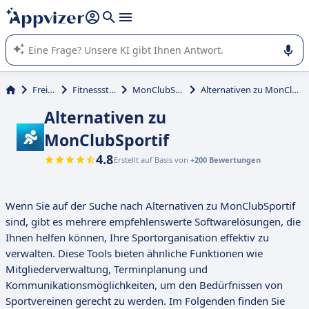
beantworten (mehrere Zeilen mit
Shift + Eingabe
).
Die KI von Appvizer führt Sie bei der Nutzung oder Auswahl
von SaaS-Software in Unternehmen.
Freizeit
Fitnessstudio
MonClubSportif
Alternativen zu MonClubSportif
Alternativen zu
MonClubSportif
4.8
Erstellt auf Basis von
+200 Bewertungen
Wenn Sie auf der Suche nach Alternativen zu MonClubSportif
sind, gibt es mehrere empfehlenswerte Softwarelösungen, die
Ihnen helfen können, Ihre Sportorganisation effektiv zu
verwalten. Diese Tools bieten ähnliche Funktionen wie
Mitgliederverwaltung, Terminplanung und
Kommunikationsmöglichkeiten, um den Bedürfnissen von
Sportvereinen gerecht zu werden. Im Folgenden finden Sie