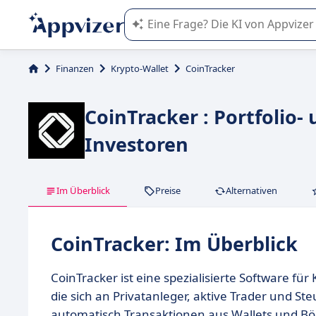
Die KI von Appvizer führt Sie bei d
Finanzen
Krypto-Wallet
CoinTracker
CoinTracker : Portfolio-
Investoren
Im Überblick
Preise
Alternativen
CoinTracker: Im Überblick
CoinTracker ist eine spezialisierte Software 
die sich an Privatanleger, aktive Trader und Ste
automatisch Transaktionen aus Wallets und B