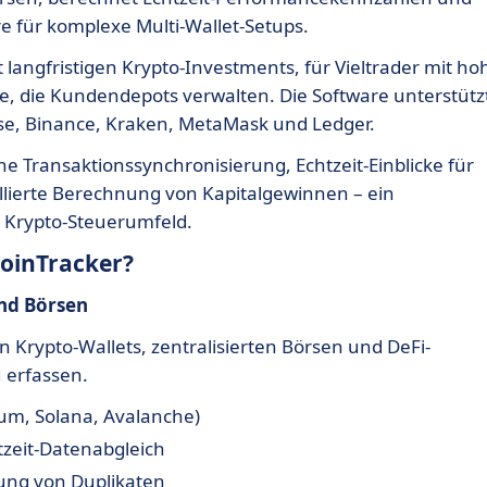
e für komplexe Multi-Wallet-Setups.
 langfristigen Krypto-Investments, für Vieltrader mit ho
e, die Kundendepots verwalten. Die Software unterstütz
se, Binance, Kraken, MetaMask und Ledger.
 Transaktionssynchronisierung, Echtzeit-Einblicke für
illierte Berechnung von Kapitalgewinnen – ein
n Krypto-Steuerumfeld.
CoinTracker?
und Börsen
on Krypto-Wallets, zentralisierten Börsen und DeFi-
 erfassen.
eum, Solana, Avalanche)
tzeit-Datenabgleich
ung von Duplikaten