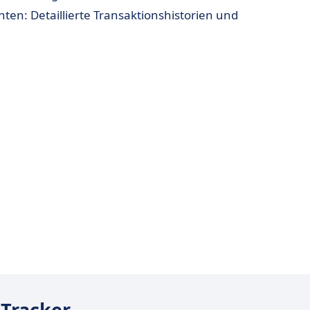
en: Detaillierte Transaktionshistorien und
üfungen.
 Das Tool ist auf die professionelle Nutzung durch
nTracker