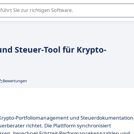
er Nutzung oder Auswahl von SaaS-Software in Unternehmen.
 und Steuer-Tool für Krypto-
Bewertungen
für Krypto-Portfoliomanagement und Steuerdokumentation
uerberater richtet. Die Plattform synchronisiert
örsen, berechnet Echtzeit-Performancekennzahlen und