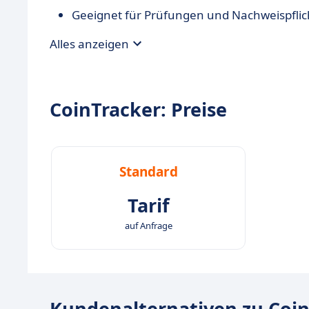
Geeignet für Prüfungen und Nachweispflicht
Fehleranalysen erleichtern steuerliche Pr
Alles anzeigen
Von Steuerberatern genutzt und empfohlen:
Kanzleien und Steuerberater ausgelegt.
CoinTracker: Preise
Standard
Tarif
auf Anfrage
Kundenalternativen zu Coi