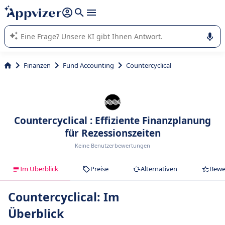
beantworten (mehrere Zeilen mit
Shift + Eingabe
).
Die KI von Appvizer führt Sie bei der Nutzung oder Auswahl
von SaaS-Software in Unternehmen.
Finanzen
Fund Accounting
Countercyclical
Countercyclical : Effiziente Finanzplanung
für Rezessionszeiten
Keine Benutzerbewertungen
Im Überblick
Preise
Alternativen
Bewe
Countercyclical: Im
Überblick