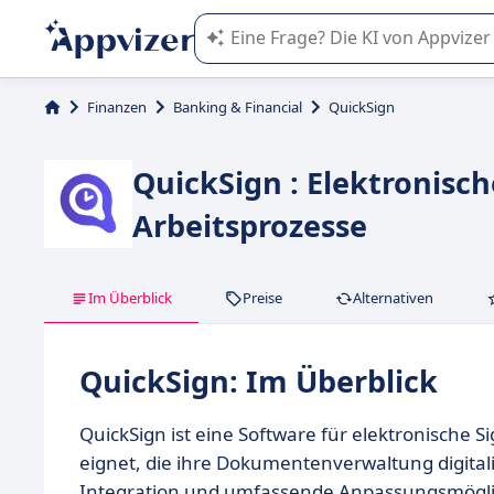
Die KI von Appvizer führt Sie bei d
Finanzen
Banking & Financial
QuickSign
QuickSign : Elektronisch
Arbeitsprozesse
Im Überblick
Preise
Alternativen
QuickSign: Im Überblick
QuickSign ist eine Software für elektronische S
eignet, die ihre Dokumentenverwaltung digitali
Integration und umfassende Anpassungsmögli