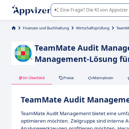
Die KI von Appvizer führt Sie bei d
Finanzen und Buchhaltung
Wirtschaftsprüfung
TeamMa
TeamMate Audit Managem
Management-Lösung fü
Im Überblick
Preise
Alternativen
TeamMate Audit Managemen
TeamMate Audit Management bietet eine umfa
optimieren möchten. Zielgruppe sind interne 
Analysewerkzeugen profitieren möchten. Hera