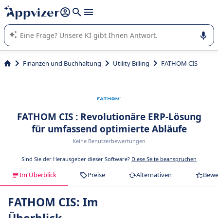
beantworten (mehrere Zeilen mit
Shift + Eingabe
).
Die KI von Appvizer führt Sie bei der Nutzung oder Auswahl
von SaaS-Software in Unternehmen.
Finanzen und Buchhaltung
Utility Billing
FATHOM CIS
FATHOM CIS : Revolutionäre ERP-Lösung
für umfassend optimierte Abläufe
Keine Benutzerbewertungen
Sind Sie der Herausgeber dieser Software?
Diese Seite beanspruchen
Im Überblick
Preise
Alternativen
Bewe
FATHOM CIS: Im