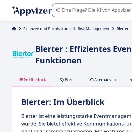
Die KI von Appvizer führt Sie bei d
Finanzen und Buchhaltung
Risk Management
Blerter
Blerter : Effizientes E
Funktionen
Im Überblick
Preise
Alternativen
Blerter: Im Überblick
Blerter ist eine leistungsstarke Eventmanagemen
wurde. Sie bietet effektive Kommunikations- u
nahtlos zusammenzuarbeiten. Mit Features wi