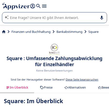
beantworten (mehrere Zeilen mit
Shift + Eingabe
).
Die KI von Appvizer führt Sie bei der Nutzung oder Auswahl
von SaaS-Software in Unternehmen.
Finanzen und Buchhaltung
Bankabstimmung
Square
Square : Umfassende Zahlungsabwicklung
für Einzelhändler
Keine Benutzerbewertungen
Sind Sie der Herausgeber dieser Software?
Diese Seite beanspruchen
Im Überblick
Preise
Alternativen
Bewe
Square: Im Überblick