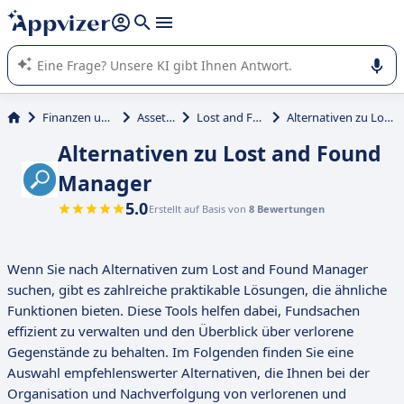
beantworten (mehrere Zeilen mit
Shift + Eingabe
).
Die KI von Appvizer führt Sie bei der Nutzung oder Auswahl
von SaaS-Software in Unternehmen.
Finanzen und Buchhaltung
Asset Tracking
Lost and Found Manager
Alternativen zu Lost and Found Manager
Alternativen zu Lost and Found
Manager
5.0
Erstellt auf Basis von
8 Bewertungen
Wenn Sie nach Alternativen zum Lost and Found Manager
suchen, gibt es zahlreiche praktikable Lösungen, die ähnliche
Funktionen bieten. Diese Tools helfen dabei, Fundsachen
effizient zu verwalten und den Überblick über verlorene
Gegenstände zu behalten. Im Folgenden finden Sie eine
Auswahl empfehlenswerter Alternativen, die Ihnen bei der
Organisation und Nachverfolgung von verlorenen und