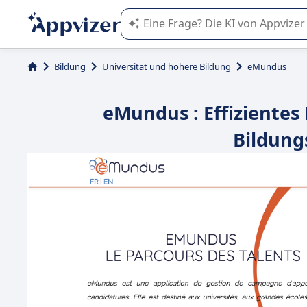
Die KI von Appvizer führt Sie bei d
Bildung
Universität und höhere Bildung
eMundus
eMundus : Effizient
Bildung