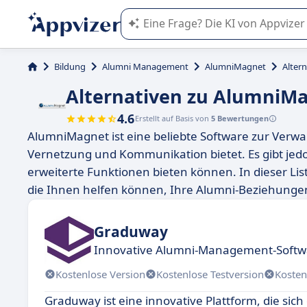
Die KI von Appvizer führt Sie bei d
Bildung
Alumni Management
AlumniMagnet
Alter
Alternativen zu AlumniM
4.6
Erstellt auf Basis von
5 Bewertungen
AlumniMagnet ist eine beliebte Software zur Verwa
Vernetzung und Kommunikation bietet. Es gibt jedo
erweiterte Funktionen bieten können. In dieser Lis
die Ihnen helfen können, Ihre Alumni-Beziehungen
Graduway
Innovative Alumni-Management-Softw
Kostenlose Version
Kostenlose Testversion
Kosten
Graduway ist eine innovative Plattform, die sic