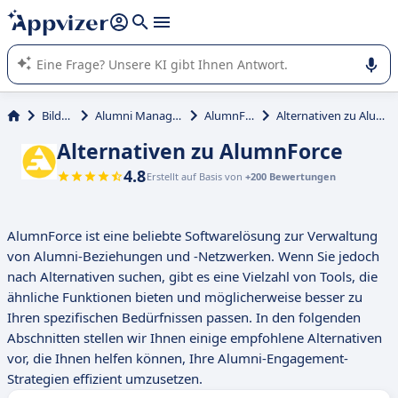
beantworten (mehrere Zeilen mit
Shift + Eingabe
).
Die KI von Appvizer führt Sie bei der Nutzung oder Auswahl
von SaaS-Software in Unternehmen.
Bildung
Alumni Management
AlumnForce
Alternativen zu AlumnForce
Alternativen zu AlumnForce
4.8
Erstellt auf Basis von
+200 Bewertungen
AlumnForce ist eine beliebte Softwarelösung zur Verwaltung
von Alumni-Beziehungen und -Netzwerken. Wenn Sie jedoch
nach Alternativen suchen, gibt es eine Vielzahl von Tools, die
ähnliche Funktionen bieten und möglicherweise besser zu
Ihren spezifischen Bedürfnissen passen. In den folgenden
Abschnitten stellen wir Ihnen einige empfohlene Alternativen
vor, die Ihnen helfen können, Ihre Alumni-Engagement-
Strategien effizient umzusetzen.