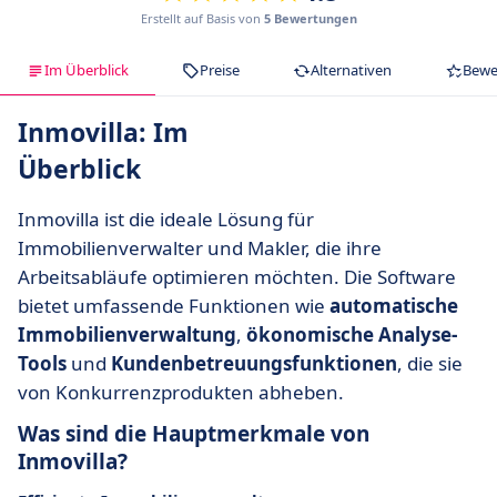
Erstellt auf Basis von
5 Bewertungen
Im Überblick
Preise
Alternativen
Bewe
Inmovilla: Im
Überblick
Inmovilla ist die ideale Lösung für
Immobilienverwalter und Makler, die ihre
Arbeitsabläufe optimieren möchten. Die Software
bietet umfassende Funktionen wie
automatische
Immobilienverwaltung
,
ökonomische Analyse-
Tools
und
Kundenbetreuungsfunktionen
, die sie
von Konkurrenzprodukten abheben.
Was sind die Hauptmerkmale von
Inmovilla?