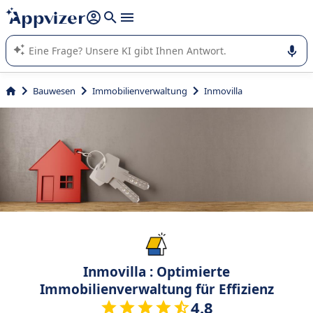
beantworten (mehrere Zeilen mit
Shift + Eingabe
).
Die KI von Appvizer führt Sie bei der Nutzung oder Auswahl
von SaaS-Software in Unternehmen.
Bauwesen
Immobilienverwaltung
Inmovilla
Inmovilla : Optimierte
Immobilienverwaltung für Effizienz
4.8