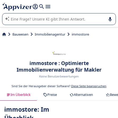
beantworten (mehrere Zeilen mit
Shift + Eingabe
).
Die KI von Appvizer führt Sie bei der Nutzung oder Auswahl
von SaaS-Software in Unternehmen.
Bauwesen
Immobilienagentur
immostore
immostore : Optimierte
Immobilienverwaltung für Makler
Keine Benutzerbewertungen
Sind Sie der Herausgeber dieser Software?
Diese Seite beanspruchen
Im Überblick
Preise
Alternativen
Bewe
immostore: Im