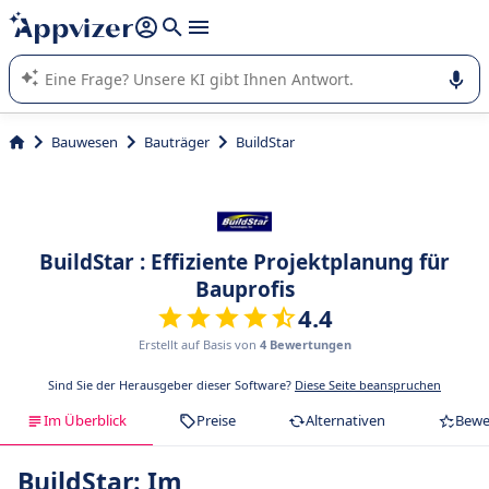
beantworten (mehrere Zeilen mit
Shift + Eingabe
).
Die KI von Appvizer führt Sie bei der Nutzung oder Auswahl
von SaaS-Software in Unternehmen.
Bauwesen
Bauträger
BuildStar
BuildStar : Effiziente Projektplanung für
Bauprofis
4.4
Erstellt auf Basis von
4 Bewertungen
Sind Sie der Herausgeber dieser Software?
Diese Seite beanspruchen
Im Überblick
Preise
Alternativen
Bewe
BuildStar: Im