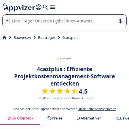
beantworten (mehrere Zeilen mit
Shift + Eingabe
).
Die KI von Appvizer führt Sie bei der Nutzung oder Auswahl
von SaaS-Software in Unternehmen.
Bauwesen
Bauträger
4castplus
4castplus : Effiziente
Projektkostenmanagement-Software
entdecken
4.5
Erstellt auf Basis von
35 Bewertungen
Sind Sie der Herausgeber dieser Software?
Diese Seite beanspruchen
Im Überblick
Preise
Alternativen
Bewe