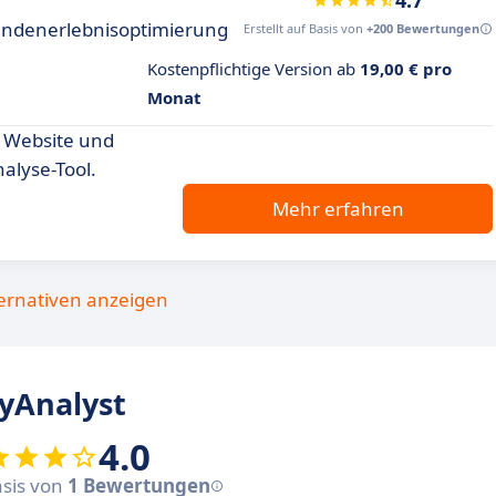
4.7
undenerlebnisoptimierung
Erstellt auf Basis von
+200 Bewertungen
Kostenpflichtige Version ab
19,00 € pro
Monat
r Website und
alyse-Tool.
Mehr erfahren
ternativen anzeigen
yAnalyst
4.0
asis von
1 Bewertungen