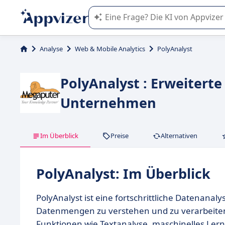
Die KI von Appvizer führt Sie bei d
Analyse
Web & Mobile Analytics
PolyAnalyst
PolyAnalyst : Erweitert
Unternehmen
Im Überblick
Preise
Alternativen
PolyAnalyst: Im Überblick
PolyAnalyst ist eine fortschrittliche Datenana
Datenmengen zu verstehen und zu verarbeiten.
Funktionen wie Textanalyse, maschinelles Ler