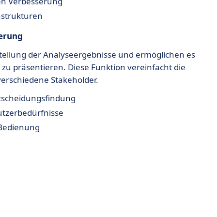
hen Verbesserung
astrukturen
ierung
stellung der Analyseergebnisse und ermöglichen es
u präsentieren. Diese Funktion vereinfacht die
erschiedene Stakeholder.
Entscheidungsfindung
utzerbedürfnisse
 Bedienung