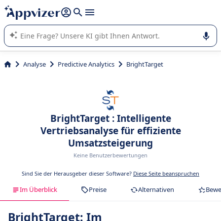
beantworten (mehrere Zeilen mit
Shift + Eingabe
).
Die KI von Appvizer führt Sie bei der Nutzung oder Auswahl
von SaaS-Software in Unternehmen.
Analyse
Predictive Analytics
BrightTarget
BrightTarget : Intelligente
Vertriebsanalyse für effiziente
Umsatzsteigerung
Keine Benutzerbewertungen
Sind Sie der Herausgeber dieser Software?
Diese Seite beanspruchen
Im Überblick
Preise
Alternativen
Bewe
BrightTarget: Im