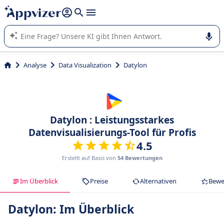
beantworten (mehrere Zeilen mit
Shift + Eingabe
).
Die KI von Appvizer führt Sie bei der Nutzung oder Auswahl
von SaaS-Software in Unternehmen.
Analyse
Data Visualization
Datylon
Datylon : Leistungsstarkes
Datenvisualisierungs-Tool für Profis
4.5
Erstellt auf Basis von
54 Bewertungen
Im Überblick
Preise
Alternativen
Bewe
Datylon: Im Überblick