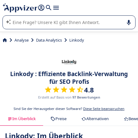
beantworten (mehrere Zeilen mit
Shift + Eingabe
).
Die KI von Appvizer führt Sie bei der Nutzung oder Auswahl
von SaaS-Software in Unternehmen.
Analyse
Data Analytics
Linkody
Linkody : Effiziente Backlink-Verwaltung
für SEO Profis
4.8
Erstellt auf Basis von
97 Bewertungen
Sind Sie der Herausgeber dieser Software?
Diese Seite beanspruchen
Im Überblick
Preise
Alternativen
Bewe
Linkody: Im Überblick