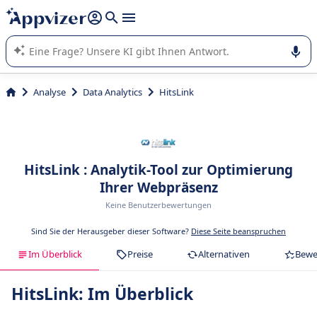
beantworten (mehrere Zeilen mit
Shift + Eingabe
).
Die KI von Appvizer führt Sie bei der Nutzung oder Auswahl
von SaaS-Software in Unternehmen.
Analyse
Data Analytics
HitsLink
HitsLink : Analytik-Tool zur Optimierung
Ihrer Webpräsenz
Keine Benutzerbewertungen
Sind Sie der Herausgeber dieser Software?
Diese Seite beanspruchen
Im Überblick
Preise
Alternativen
Bewe
HitsLink: Im Überblick