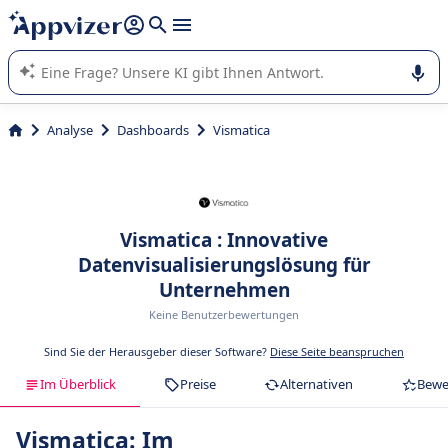
beantworten (mehrere Zeilen mit
Shift + Eingabe
).
Die KI von Appvizer führt Sie bei der Nutzung oder Auswahl
von SaaS-Software in Unternehmen.
Analyse
Dashboards
Vismatica
Vismatica : Innovative
Datenvisualisierungslösung für
Unternehmen
Keine Benutzerbewertungen
Sind Sie der Herausgeber dieser Software?
Diese Seite beanspruchen
Im Überblick
Preise
Alternativen
Bewe
Vismatica: Im