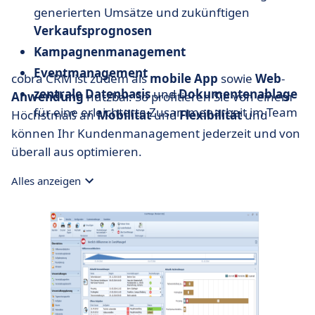
generierten Umsätze und zukünftigen
Verkaufsprognosen
Kampagnenmanagement
Eventmanagement
cobra CRM ist zudem als
mobile
App
sowie
Web
-
zentrale
Datenbasis
und
Dokumentenablage
Anwendung
nutzbar. So profitieren Sie von einem
für eine erleichterte Zusammenarbeit im Team
Höchstmaß an
Mobilität
und
Flexibilität
und
können Ihr Kundenmanagement jederzeit und von
überall aus optimieren.
Alles anzeigen