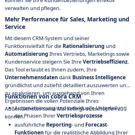
können Sie Ihre Kundenbeziehungen effektiv
verwalten und pflegen.
Mehr Performance für Sales, Marketing und
Service
Mit diesem CRM-System und seiner
Funktionsvielfalt für die
Rationalisierung
und
Automatisierung
Ihres Vertriebs, Marketings sowie
Kundenservice steigern Sie Ihre
Vertriebseffizienz
.
Das Tool erlaubt es Ihnen zudem, Ihre
Unternehmensdaten
dank
Business
Intelligence
gründlichst und zutiefst detailliert auszuwerten und
zu analysieren, um ausgehend von Ihren
Funktionen von cobra CRM
Ergebnissen die vollen Potenziale Ihres
Automatisierung und individuelle Unterteilung
Außendienstes sowie Marketings ausschöpfen zu
der Phasen Ihrer
Vertriebsprozesse
können.
ausführliche
Reporting
- und
Forecast
-
Funktionen
für die realistische Abbildung Ihrer