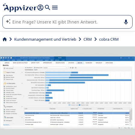
beantworten (mehrere Zeilen mit
Shift + Eingabe
).
Die KI von Appvizer führt Sie bei der Nutzung oder Auswahl
von SaaS-Software in Unternehmen.
Kundenmanagement und Vertrieb
CRM
cobra CRM