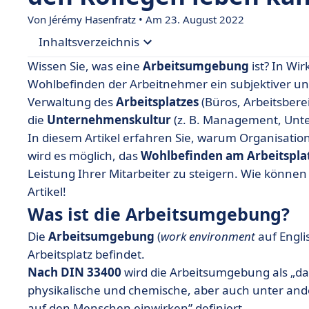
Von
Jérémy Hasenfratz
• Am 23. August 2022
Inhaltsverzeichnis
Wissen Sie, was eine
Arbeitsumgebung
ist? In Wir
• Was ist die Arbeitsumgebung?
Wohlbefinden der Arbeitnehmer ein subjektiver und 
Verwaltung des
Arbeitsplatzes
(Büros, Arbeitsberei
• Wie wird eine (positive) Arbeitsumgebung gesta
die
Unternehmenskultur
(z. B. Management, Unt
• Toxische Arbeitsumgebung: Wie kann man d
In diesem Artikel erfahren Sie, warum Organisat
• Arbeitsumgebung und Performance
wird es möglich, das
Wohlbefinden am Arbeitspla
Leistung Ihrer Mitarbeiter zu steigern. Wie können
• Eine ideale Arbeitsumgebung zur Förderung 
Artikel!
Was ist die Arbeitsumgebung?
Die
Arbeitsumgebung
(
work environment
auf Englis
Arbeitsplatz befindet.
Nach DIN 33400
wird die Arbeitsumgebung als „da
physikalische und chemische, aber auch unter ander
auf den Menschen einwirken” definiert.