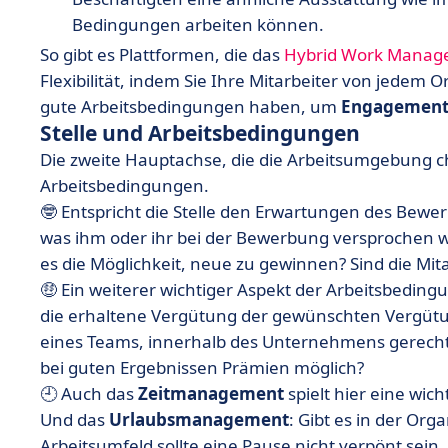
Bedingungen arbeiten können.
So gibt es Plattformen, die das
Hybrid Work Manag
Flexibilität, indem Sie Ihre Mitarbeiter von jedem O
gute Arbeitsbedingungen haben, um
Engagemen
Stelle und Arbeitsbedingungen
Die zweite Hauptachse, die die Arbeitsumgebung char
Arbeitsbedingungen.
🤓 Entspricht die Stelle den Erwartungen des Bewer
was ihm oder ihr bei der Bewerbung versprochen w
es die Möglichkeit, neue zu gewinnen? Sind die Mita
🤑 Ein weiterer wichtiger Aspekt der Arbeitsbedin
die erhaltene Vergütung der gewünschten Vergütun
eines Teams, innerhalb des Unternehmens gerecht
bei guten Ergebnissen Prämien möglich?
🕘 Auch das
Zeitmanagement
spielt hier eine wic
Und das
Urlaubsmanagement
: Gibt es in der Org
Arbeitsumfeld sollte eine Pause nicht verpönt sein.