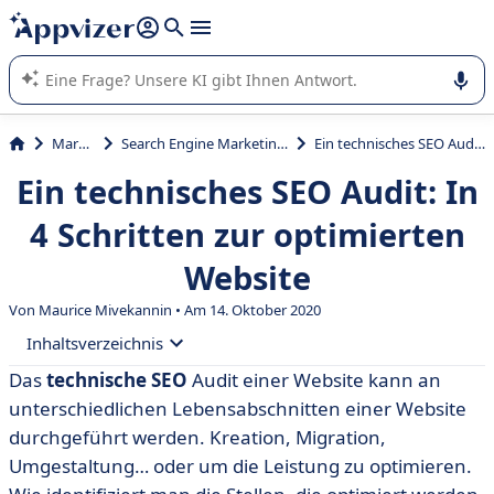
beantworten (mehrere Zeilen mit
Shift + Eingabe
).
Die KI von Appvizer führt Sie bei der Nutzung oder Auswahl
von SaaS-Software in Unternehmen.
Marketing
Search Engine Marketing (SEM, SEO, SEA)
Ein technisches SEO Audit: In 4 Schritten zur optimierten Website
Ein technisches SEO Audit: In
4 Schritten zur optimierten
Website
Von Maurice Mivekannin • Am 14. Oktober 2020
Inhaltsverzeichnis
Das
technische SEO
Audit einer Website kann an
• Was ist technisches SEO?
unterschiedlichen Lebensabschnitten einer Website
• Voraussetzungen für ein technisches SEO Audit
durchgeführt werden. Kreation, Migration,
Umgestaltung… oder um die Leistung zu optimieren.
• Wie funktioniert ein SEO Audit: Schritt für Schritt