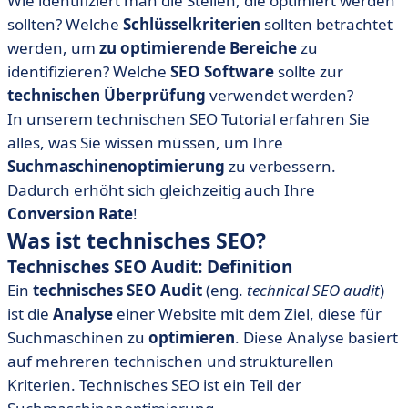
Wie identifiziert man die Stellen, die optimiert werden
• Belassen Sie es nicht beim technischen Audit!
sollten? Welche
Schlüsselkriterien
sollten betrachtet
werden, um
zu optimierende
Bereiche
zu
identifizieren? Welche
SEO
Software
sollte zur
technischen Überprüfung
verwendet werden?
In unserem technischen SEO Tutorial erfahren Sie
alles, was Sie wissen müssen, um Ihre
Suchmaschinenoptimierung
zu verbessern.
Dadurch erhöht sich gleichzeitig auch Ihre
Conversion Rate
!
Was ist technisches SEO?
Technisches SEO Audit: Definition
Ein
technisches SEO Audit
(eng.
technical SEO audit
)
ist die
Analyse
einer Website mit dem Ziel, diese für
Suchmaschinen zu
optimieren
. Diese Analyse basiert
auf mehreren technischen und strukturellen
Kriterien. Technisches SEO ist ein Teil der