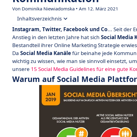
Von Dominika Niewiadomska • Am 12. März 2021
Inhaltsverzeichnis
Instagram, Twitter, Facebook und Co
... Seit de
• Warum auf Social Media Plattformen kommuni
Anstieg in den letzten Jahre hat sich
Social Media
Bestandteil ihrer Online Marketing Strategie erwie
• Fazit
Da
Social Media Kanäle
für beinahe jede Kommunika
wichtig zu wissen, wie man sie sinnvoll einsetzt, um
unsere
15 Social Media Guidelines für eine gute 
Warum auf Social Media Plattf