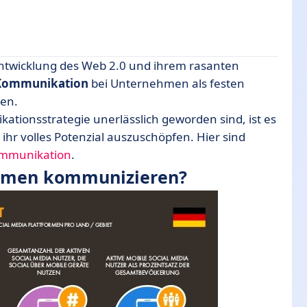
r Entwicklung des Web 2.0 und ihrem rasanten
zieren?
 Kommunikation
bei Unternehmen als festen
sen.
tionsstrategie unerlässlich geworden sind, ist es
 ihr volles Potenzial auszuschöpfen. Hier sind
Kommunikation
.
ormen kommunizieren?