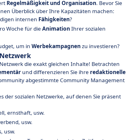
ert
Regelmäßigkeit und Organisation
. Bevor Sie
einen Überblick über Ihre Kapazitäten machen:
ndigen internen
Fähigkeiten
?
 pro Woche für die
Animation
Ihrer sozialen
Budget, um in
Werbekampagnen
zu investieren?
s Netzwerk
 Netzwerk die exakt gleichen Inhalte! Betrachten
ementär
und differenzieren Sie ihre
redaktionelle
ilige Community abgestimmte Community Management
es der sozialen Netzwerke, auf denen Sie präsent
ll, ernsthaft, usw.
werbend, usw.
s, usw.